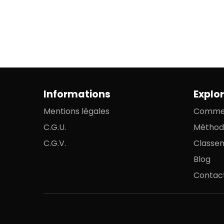
Informations
Explor
Mentions légales
Commen
C.G.U.
Méthod
C.G.V.
Classe
Blog
Contac