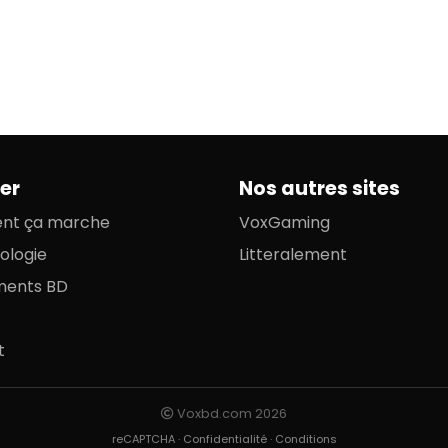
er
Nos autres sites
t ça marche
VoxGaming
ologie
Litteralement
ments BD
t
Voxbd.com 2026
reCAPTCHA ·
Confidentialité
·
Conditions