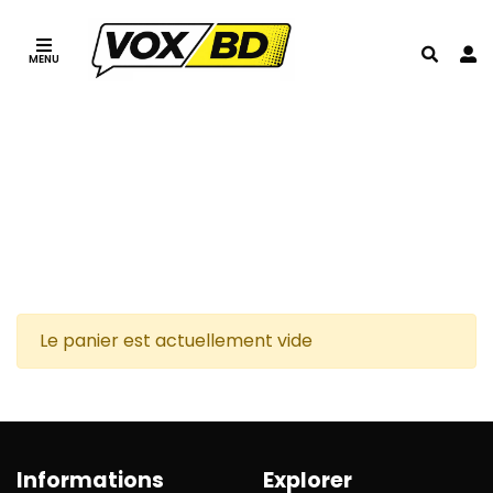
MENU
1 - MON PANIER
>
>
2 - Adresse
>
>
3 - Livraison
4 - Mode de paiement
5 - Payer ma commande
Le panier est actuellement vide
Informations
Explorer