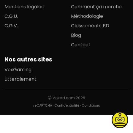
Mentions légales
Comment ça marche
C.G.U.
Méthodologie
C.G.V.
Classements BD
Blog
Contact
Nos autres sites
VoxGaming
Litteralement
Voxbd.com 2026
reCAPTCHA ·
Confidentialité
·
Conditions